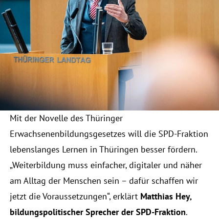
KONTAKT
RESOURCES
Blog
Careers
Mit der Novelle des Thüringer 
Docs
Erwachsenenbildungsgesetzes will die SPD-Fraktion 
About
lebenslanges Lernen in Thüringen besser fördern. 
„Weiterbildung muss einfacher, digitaler und näher 
am Alltag der Menschen sein – dafür schaffen wir 
COMMUNITY
jetzt die Voraussetzungen“, erklärt 
Matthias Hey, 
Join
bildungspolitischer Sprecher der SPD-Fraktion
.