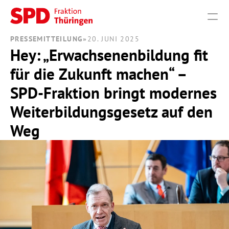
PRESSEMITTEILUNG
»
20. JUNI 2025
Hey: „Erwachsenenbildung fit 
PRODUCT
für die Zukunft machen“ – 
Design
SPD-Fraktion bringt modernes 
Content
Weiterbildungsgesetz auf den 
Weg
Publish
THEMEN
VERANSTALTUNGEN
PRESSE
FRAKTION