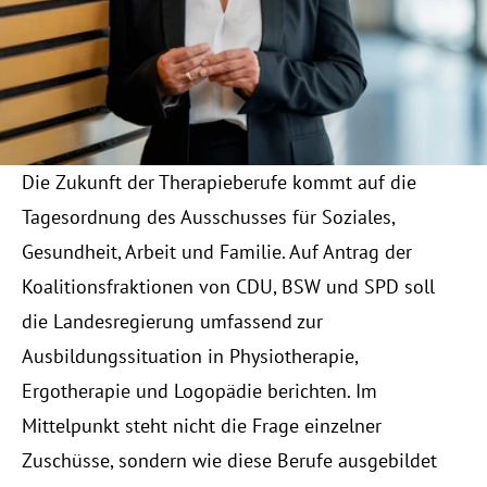
KONTAKT
RESOURCES
Blog
Die Zukunft der Therapieberufe kommt auf die 
Careers
Tagesordnung des Ausschusses für Soziales, 
Gesundheit, Arbeit und Familie. Auf Antrag der 
Docs
Koalitionsfraktionen von CDU, BSW und SPD soll 
die Landesregierung umfassend zur 
About
Ausbildungssituation in Physiotherapie, 
Ergotherapie und Logopädie berichten. Im 
COMMUNITY
Mittelpunkt steht nicht die Frage einzelner 
Join
Zuschüsse, sondern wie diese Berufe ausgebildet 