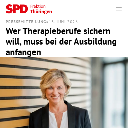
PRESSEMITTEILUNG
»
18. JUNI 2026
Wer Therapieberufe sichern 
PRODUCT
will, muss bei der Ausbildung 
Design
anfangen
Content
Publish
THEMEN
VERANSTALTUNGEN
PRESSE
FRAKTION