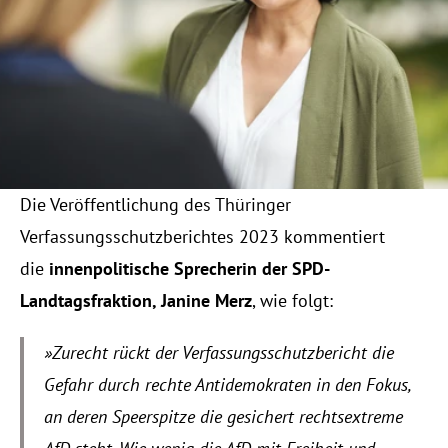
KONTAKT
RESOURCES
Blog
Careers
Die Veröffentlichung des Thüringer 
Verfassungsschutzberichtes 2023 kommentiert 
Docs
die 
innenpolitische Sprecherin der SPD-
Landtagsfraktion, Janine Merz
, wie folgt:
About
»Zurecht rückt der Verfassungsschutzbericht die 
COMMUNITY
Gefahr durch rechte Antidemokraten in den Fokus, 
Join
an deren Speerspitze die gesichert rechtsextreme 