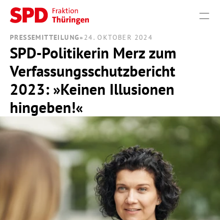
PRESSEMITTEILUNG
»
24. OKTOBER 2024
SPD-Politikerin Merz zum 
PRODUCT
Verfassungsschutzbericht 
Design
2023: »Keinen Illusionen 
Content
hingeben!«
Publish
THEMEN
VERANSTALTUNGEN
PRESSE
FRAKTION