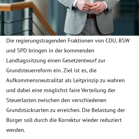
KONTAKT
RESOURCES
Die regierungstragenden Fraktionen von CDU, BSW 
Blog
und SPD bringen in der kommenden 
Careers
Landtagssitzung einen Gesetzentwurf zur 
Grundsteuerreform ein. Ziel ist es, die 
Docs
Aufkommensneutralität als Leitprinzip zu wahren 
und dabei eine möglichst faire Verteilung der 
About
Steuerlasten zwischen den verschiedenen 
Grundstücksarten zu erreichen. Die Belastung der 
COMMUNITY
Bürger soll durch die Korrektur wieder reduziert 
Join
werden.