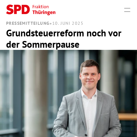
PRESSEMITTEILUNG
»
10. JUNI 2025
Grundsteuerreform noch vor 
PRODUCT
der Sommerpause
Design
Content
Publish
THEMEN
VERANSTALTUNGEN
PRESSE
FRAKTION