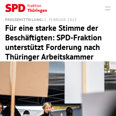
PRESSEMITTEILUNG
»
5. FEBRUAR 2025
Für eine starke Stimme der 
PRODUCT
Beschäftigten: SPD-Fraktion 
Design
unterstützt Forderung nach 
Content
Thüringer Arbeitskammer
Publish
THEMEN
VERANSTALTUNGEN
PRESSE
FRAKTION