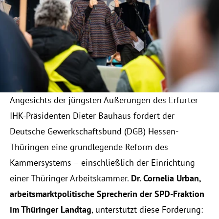
KONTAKT
RESOURCES
Blog
Careers
Angesichts der jüngsten Äußerungen des Erfurter 
IHK-Präsidenten Dieter Bauhaus fordert der 
Docs
Deutsche Gewerkschaftsbund (DGB) Hessen-
Thüringen eine grundlegende Reform des 
About
Kammersystems – einschließlich der Einrichtung 
einer Thüringer Arbeitskammer. 
Dr. Cornelia Urban, 
COMMUNITY
arbeitsmarktpolitische Sprecherin der SPD-Fraktion 
Join
im Thüringer Landtag
, unterstützt diese Forderung: