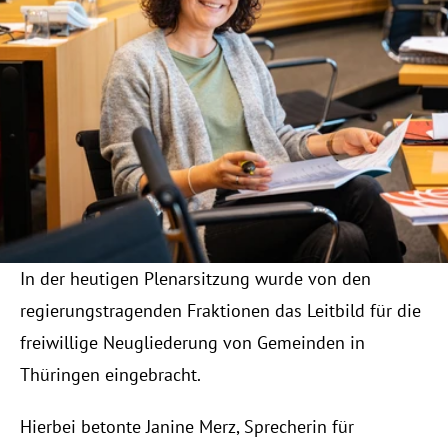
KONTAKT
RESOURCES
Blog
Careers
Docs
In der heutigen Plenarsitzung wurde von den 
About
regierungstragenden Fraktionen das Leitbild für die 
freiwillige Neugliederung von Gemeinden in 
COMMUNITY
Thüringen eingebracht.
Join
Hierbei betonte Janine Merz, Sprecherin für 