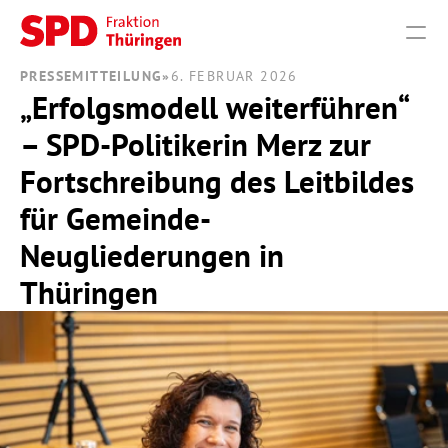
PRESSEMITTEILUNG
»
6. FEBRUAR 2026
„Erfolgsmodell weiterführen“ 
PRODUCT
– SPD-Politikerin Merz zur 
Design
Fortschreibung des Leitbildes 
Content
für Gemeinde-
Neugliederungen in 
Publish
Thüringen
THEMEN
VERANSTALTUNGEN
PRESSE
FRAKTION